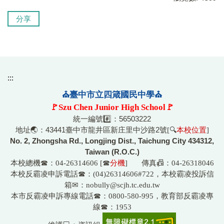
分享
:::
⛪臺中市立四箴國民中學⛪
🚩Szu Chen Junior High School🚩
統一編號#️⃣：56503222
地址🌏：43441臺中市龍井區新庄里中沙路2號
[🔍
本校位置
]
No. 2, Zhongsha Rd., Longjing Dist., Taichung City 434312,
Taiwan (R.O.C.)
本校總機☎
：04-26314606 [☎
分機
] 傳真📠：04-26318046
☎
本校反霸凌申訴電話
：(04)26314606#722，本校霸凌投訴信
箱
✉
：nobully@scjh.tc.edu.tw
☎
本市反霸凌申訴專線電話
：0800-580-995，教育部反霸凌專
☎
線
：1953