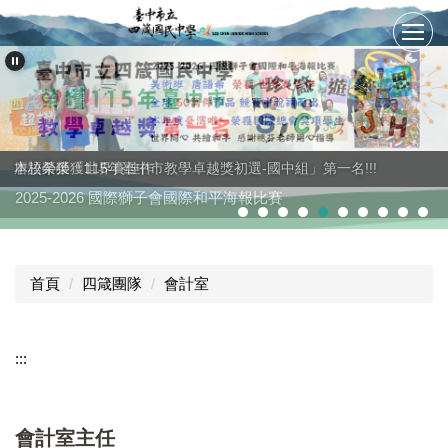
跳
到
主
要
內
容
區
唐語希榮獲世界賽佳作
本校榮獲「115年臺中市教學卓越獎初選-國中組」第一名!!!
2025-2026 國際獅子會國際和平海報比賽
首頁
四箴團隊
會計室
:::
會計室主任