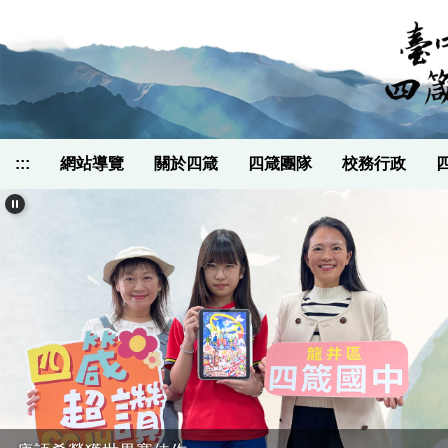
跳
到
主
要
內
容
區
:::
網站導覽
關於四箴
四箴團隊
校務行政