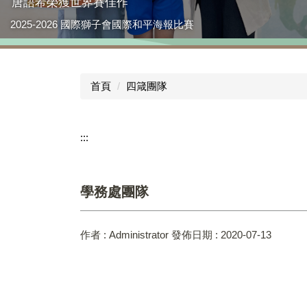
唐語希榮獲世界賽佳作
本校榮獲「115年臺中市教學卓越獎初選-國中組」第一名!!
2025-2026 國際獅子會國際和平海報比賽
首頁
四箴團隊
:::
學務處團隊
作者 :
Administrator
發佈日期 :
2020-07-13