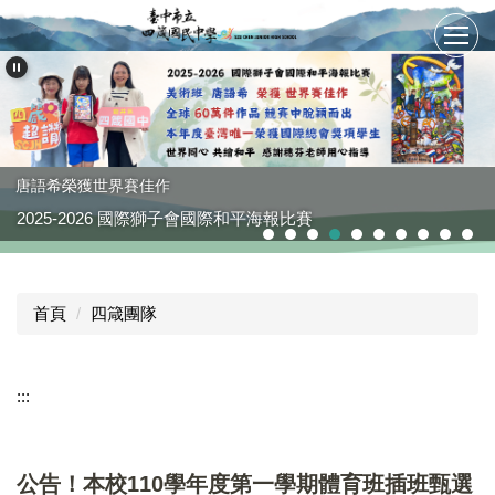
跳
到
主
要
內
容
區
唐語希榮獲世界賽佳作
2025-2026 國際獅子會國際和平海報比賽
首頁
四箴團隊
:::
公告！本校110學年度第一學期體育班插班甄選