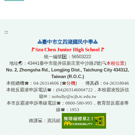
:::
⛪臺中市立四箴國民中學⛪
🚩Szu Chen Junior High School🚩
統一編號#️⃣：56503222
地址🌏：43441臺中市龍井區新庄里中沙路2號
[🔍
本校位置
]
No. 2, Zhongsha Rd., Longjing Dist., Taichung City 434312,
Taiwan (R.O.C.)
本校總機☎
：04-26314606 [☎
分機
] 傳真📠：04-26318046
☎
本校反霸凌申訴電話
：(04)26314606#722，本校霸凌投訴信
箱
✉
：nobully@scjh.tc.edu.tw
☎
本市反霸凌申訴專線電話
：0800-580-995，教育部反霸凌專
☎
線
：1953
💻
維護
：資訊組