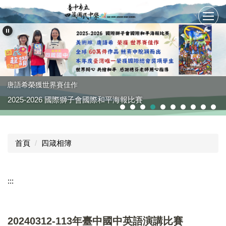
跳
到
主
要
內
容
區
唐語希榮獲世界賽佳作
2025-2026 國際獅子會國際和平海報比賽
首頁
四箴相簿
:::
20240312-113年臺中國中英語演講比賽