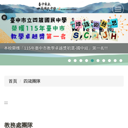
跳
到
主
要
內
容
區
本校榮獲「115年臺中市教學卓越獎初選-國中組」第一名!!!
首頁
四箴團隊
:::
教務處團隊