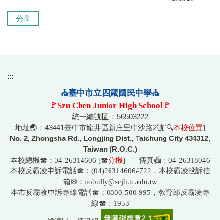
分享
:::
⛪臺中市立四箴國民中學⛪
🚩Szu Chen Junior High School🚩
統一編號#️⃣：56503222
地址🌏：43441臺中市龍井區新庄里中沙路2號
[🔍
本校位置
]
No. 2, Zhongsha Rd., Longjing Dist., Taichung City 434312,
Taiwan (R.O.C.)
本校總機☎
：04-26314606 [☎
分機
] 傳真📠：04-26318046
☎
本校反霸凌申訴電話
：(04)26314606#722，本校霸凌投訴信
箱
✉
：nobully@scjh.tc.edu.tw
☎
本市反霸凌申訴專線電話
：0800-580-995，教育部反霸凌專
☎
線
：1953