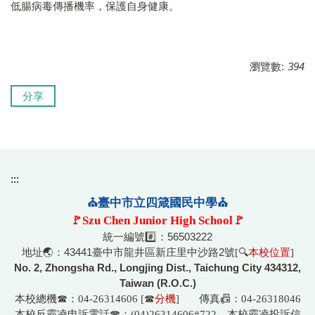
低腸病毒傳播機率，保護自身健康。
瀏覽數:
394
分享
:::
⛪臺中市立四箴國民中學⛪
🚩Szu Chen Junior High School🚩
統一編號#️⃣：56503222
地址🌏：43441臺中市龍井區新庄里中沙路2號
[🔍
本校位置
]
No. 2, Zhongsha Rd., Longjing Dist., Taichung City 434312,
Taiwan (R.O.C.)
本校總機☎
：04-26314606 [☎
分機
] 傳真📠：04-26318046
☎
本校反霸凌申訴電話
：(04)26314606#722，本校霸凌投訴信