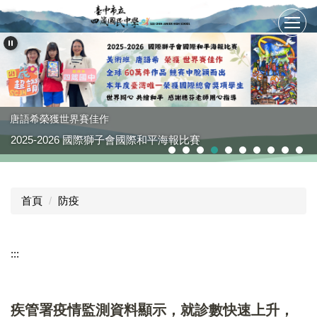
跳
到
主
要
內
容
區
唐語希榮獲世界賽佳作
2025-2026 國際獅子會國際和平海報比賽
首頁
防疫
:::
疾管署疫情監測資料顯示，就診數快速上升，