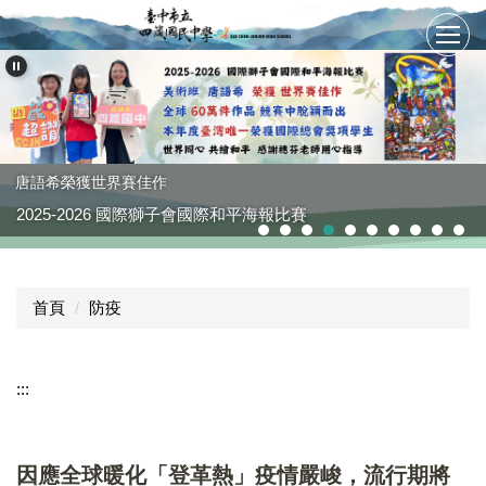
跳
到
主
要
內
容
區
唐語希榮獲世界賽佳作
2025-2026 國際獅子會國際和平海報比賽
首頁
防疫
:::
因應全球暖化「登革熱」疫情嚴峻，流行期將