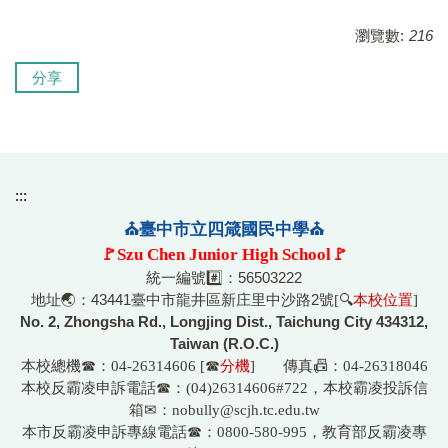
瀏覽數:
216
分享
:::
⛪臺中市立四箴國民中學⛪
🚩Szu Chen Junior High School🚩
統一編號#️⃣：56503222
地址🌏：43441臺中市龍井區新庄里中沙路2號
[🔍
本校位置
]
No. 2, Zhongsha Rd., Longjing Dist., Taichung City 434312,
Taiwan (R.O.C.)
本校總機☎
：04-26314606 [☎
分機
] 傳真📠：04-26318046
☎
本校反霸凌申訴電話
：(04)26314606#722，本校霸凌投訴信
箱
✉
：nobully@scjh.tc.edu.tw
☎
本市反霸凌申訴專線電話
：0800-580-995，教育部反霸凌專