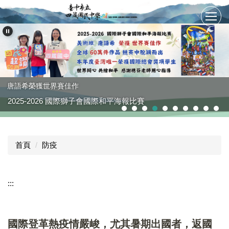
跳
到
主
要
內
容
區
唐語希榮獲世界賽佳作
2025-2026 國際獅子會國際和平海報比賽
首頁
防疫
:::
國際登革熱疫情嚴峻，尤其暑期出國者，返國