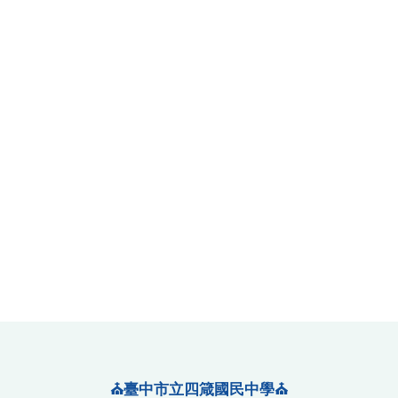
⛪臺中市立四箴國民中學⛪