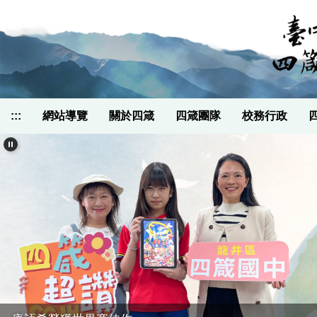
跳
到
主
要
內
容
區
:::
網站導覽
關於四箴
四箴團隊
校務行政