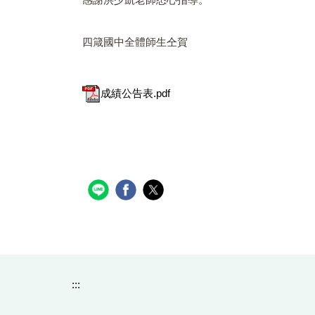
四箴國中全體師生仝賀
成績公告表.pdf
:::