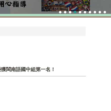
榮獲閩南語國中組第一名！