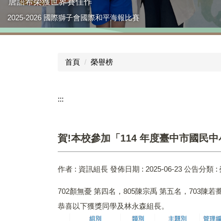
唐語希榮獲世界賽佳作
2025-2026 國際獅子會國際和平海報比賽
首頁
榮譽榜
:::
賀!本校參加「114 年度臺中市國民
作者 :
資訊組長
發佈日期 :
2025-06-23
公告分類 :
702顏無憂 第四名，805陳宗禹 第五名，703陳若
恭喜以下獲獎同學及林永森組長。