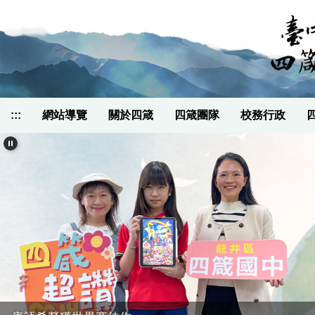
跳
到
主
要
內
容
區
:::
網站導覽
關於四箴
四箴團隊
校務行政