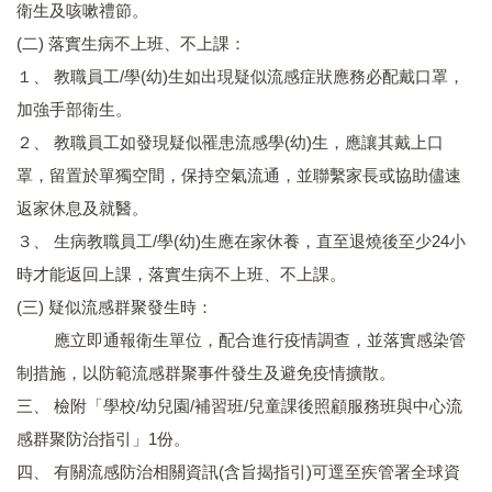
衛生及咳嗽禮節。
(二) 落實生病不上班、不上課：
１、 教職員工/學(幼)生如出現疑似流感症狀應務必配戴口罩，
加強手部衛生。
２、 教職員工如發現疑似罹患流感學(幼)生，應讓其戴上口
罩，留置於單獨空間，保持空氣流通，並聯繫家長或協助儘速
返家休息及就醫。
３、 生病教職員工/學(幼)生應在家休養，直至退燒後至少24小
時才能返回上課，落實生病不上班、不上課。
(三) 疑似流感群聚發生時：
應立即通報衛生單位，配合進行疫情調查，並落實感染管
制措施，以防範流感群聚事件發生及避免疫情擴散。
三、 檢附「學校/幼兒園/補習班/兒童課後照顧服務班與中心流
感群聚防治指引」1份。
四、 有關流感防治相關資訊(含旨揭指引)可逕至疾管署全球資