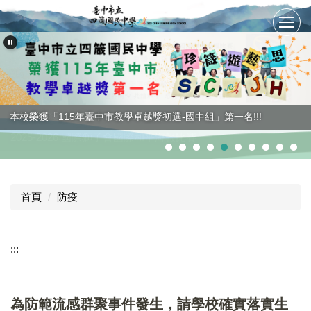
跳
到
主
要
內
容
區
唐語希榮獲世界賽佳作
本校榮獲「115年臺中市教學卓越獎初選-國中組」第一名!!!
2025-2026 國際獅子會國際和平海報比賽
首頁
防疫
:::
為防範流感群聚事件發生，請學校確實落實生