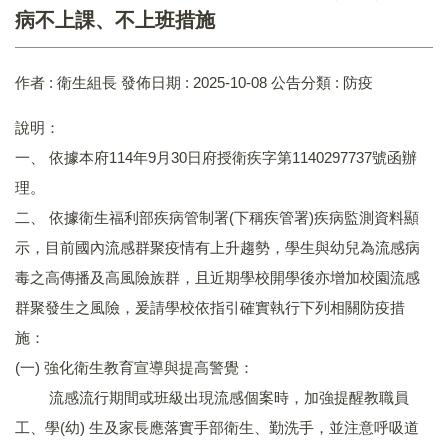
病不上課、不上班措施
作者 :
衛生組長
發佈日期 :
2025-10-08
公告分類 :
防疫
說明：
一、 依據本府114年9月30日府授衛疾字第1140297737號函辦
理。
二、 依據衛生福利部疾病管制署(下稱疾管署)疾病監測資料顯
示，目前國內流感群聚疫情有上升趨勢，學生與幼兒為流感病
毒之高傳播及高風險族群，且近期學校開學後亦增加校園流感
群聚發生之風險，爰請學校依指引確實執行下列相關防疫措
施：
(一) 強化衛生教育宣導與提高警覺：
流感流行期間或班級出現流感個案時，加強提醒教職員
工、學(幼) 生及家長應落實手部衛生、勤洗手，並注意呼吸道