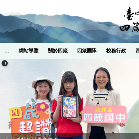
跳
到
主
要
內
容
區
:::
網站導覽
關於四箴
四箴團隊
校務行政