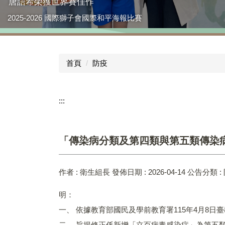
唐語希榮獲世界賽佳作
本校榮獲「115年臺中市教學卓越獎初選-國中組」第一名!!
2025-2026 國際獅子會國際和平海報比賽
首頁
防疫
:::
「傳染病分類及第四類與第五類傳染
作者 :
衛生組長
發佈日期 :
2026-04-14
公告分類 :
明：
一、 依據教育部國民及學前教育署115年4月8日臺教國
二、 旨揭修正係新增「立百病毒感染症」為第五