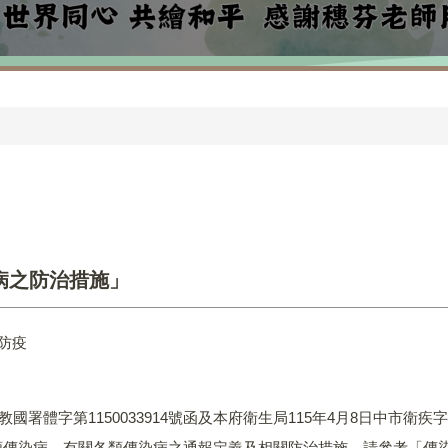
!
病之防治措施」
防疫
署體字第1150033914號函及本府衛生局115年4月8日中市衛疾字第1
類傳染病。有關各類傳染病之通報定義及相關防治措施，請參考「傳