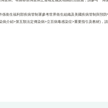
材文件係衛生福利部疾病管制署參考世界衛生組織及美國疾病管制與預
染病與防疫專題> 傳染病介紹>第五類法定傳染病>立百病毒感染症>重要指引