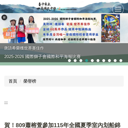
跳
到
主
要
內
容
區
唐語希榮獲世界賽佳作
2025-2026 國際獅子會國際和平海報比賽
首頁
榮譽榜
:::
賀！809蕭榕萱參加115年全國夏季室內划船錦