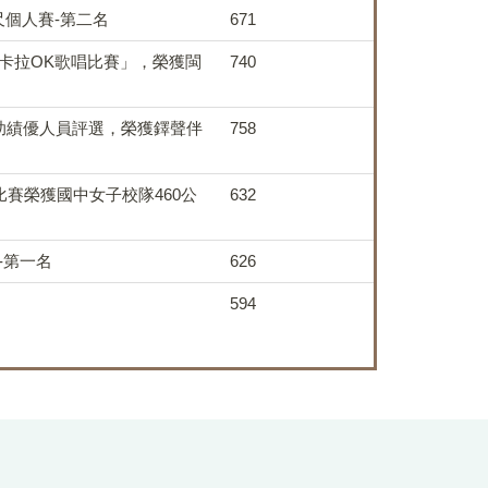
尺個人賽-第二名
671
卡拉OK歌唱比賽」，榮獲閩
740
扶助績優人員評選，榮獲鐸聲伴
758
比賽榮獲國中女子校隊460公
632
-第一名
626
594