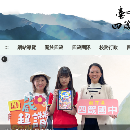
跳
到
主
要
內
容
區
:::
網站導覽
關於四箴
四箴團隊
校務行政