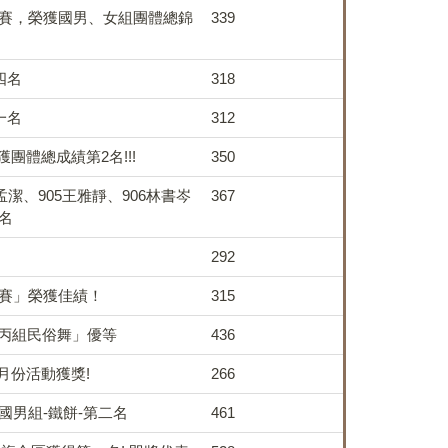
標賽，榮獲國男、女組團體總錦
339
四名
318
一名
312
團體總成績第2名!!!
350
孟潔、905王雅靜、906林書岑
367
名
292
標賽」榮獲佳績！
315
體丙組民俗舞」優等
436
十二月份活動獲獎!
266
國男組-鐵餅-第二名
461