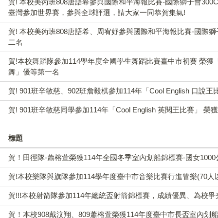
賀! 本校美術班808唐語希參與國際和平海報比賽-國際獅子會300
臺灣參加世界賽，參與全球評選，請大家一同恭賀集氣!
賀! 本校美術班808唐語希、周宥妤參與國際和平海報比賽-國際獅子
二名
賀!本校舞蹈隊參加114學年度全國學生舞蹈比賽臺中市初賽 榮獲
舞」優等第一名
賀! 901班辛敏慈、902班詹毅棋參加114年「Cool English 口說
賀! 901班辛敏慈同學參加114年「Cool English 英閱王比賽」 
標題
賀！田徑隊-蕭榕萱榮獲114年全國冬季室內划船錦標賽-國女100
賀!本校樂隊與旗隊參加114學年度臺中市音樂比賽行進管樂(70人
賀!!!本校射箭隊參加114年總統盃射箭錦標賽，成績優異、為校爭光!
賀！本校908戴汶翔、809蕭榕萱榮獲114年度臺中市長盃室內