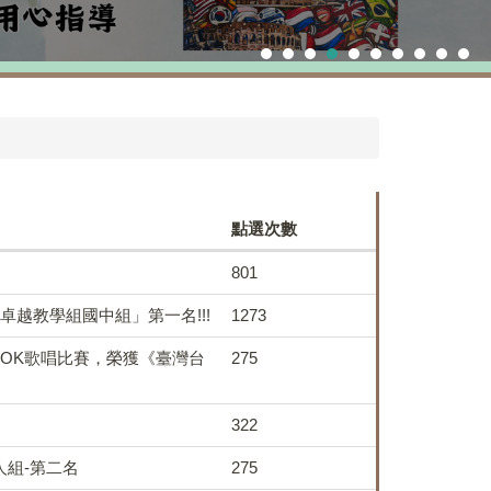
點選次數
801
卓越教學組國中組」第一名!!!
1273
拉OK歌唱比賽，榮獲《臺灣台
275
322
人組-第二名
275