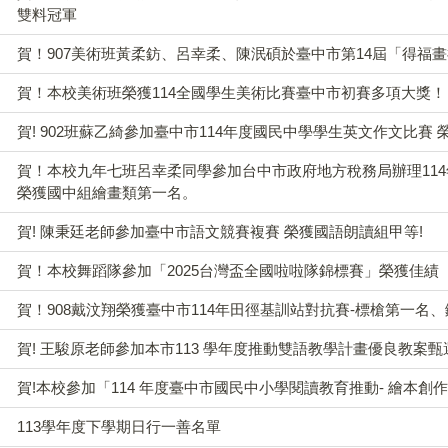
雙料冠軍
賀！907美術班黃柔鈁、呂幸柔、陳泯碩於臺中市第14屆「得福
賀！本校美術班榮獲114全國學生美術比賽臺中市初賽多項大獎！
賀! 902班蘇乙綺參加臺中市114年度國民中學學生英文作文比賽 榮
賀！本校九年七班呂幸柔同學參加台中市政府地方稅務局辦理114
榮獲國中組繪畫類第一名。
賀! 陳秉廷老師參加臺中市語文競賽複賽 榮獲國語朗讀組甲等!
賀！本校舞蹈隊參加「2025台灣盃全國啦啦隊錦標賽」榮獲佳績
賀！908戴汶翔榮獲臺中市114年田徑基訓站對抗賽-標槍第一名
賀! 王駿原老師參加本市113 學年度推動雙語教學計畫優良教案甄
賀!本校參加「114 年度臺中市國民中小學閱讀教育推動- 繪本創
113學年度下學期日行一善名單