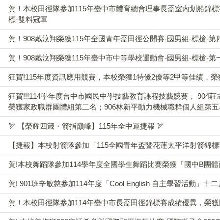
賀！本校田徑隊參加115年臺中市體育總會理事長盃室內划船錦
標-雙料冠軍
賀！908戴汶翔榮獲115年全國青年盃田徑公開賽-國男組-標槍-第
賀！908戴汶翔榮獲115年臺中市中等學校運動會-國男組-標槍-第
狂賀!115年度資訊應用競賽，本校榮獲1特優2優等2甲等佳績，榮獲
狂賀!!!114學年度台中市國民中學技藝教育課程技藝競賽， 904莊
榮獲家政職群團體組第二名；906林新平動力機械職群個人組第五
🏹 【榮耀四箴・箭指巔峰】115年全中運捷報 🏹
【捷報】本校射箭隊參加「115全國青年盃暨花蓮太平洋射箭錦
賀!本校舞蹈隊參加114學年度全國學生舞蹈比賽榮獲「國中B團
賀! 901班辛敏慈參加114年度「Cool English 自主學習活動」
賀！本校田徑隊參加114年臺中市長盃田徑錦標賽成績優異，榮獲