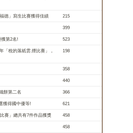
畫福德」寫生比賽獲得佳績
215
399
獲第2名!
523
年「稅的落紙雲.煙比賽」，
198
358
440
、鐵餅第二名
366
選獲得國中優等!
621
作比賽」總共有7件作品獲獎
458
458