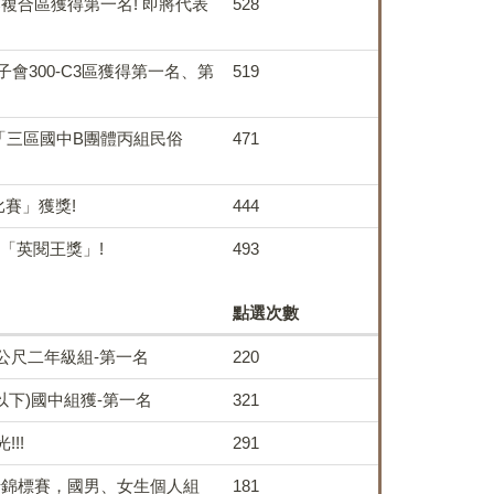
C複合區獲得第一名! 即將代表
528
會300-C3區獲得第一名、第
519
「三區國中B團體丙組民俗
471
王比賽」獲獎!
444
榮獲「英閱王獎」!
493
點選次數
0公尺二年級組-第一名
220
以下)國中組獲-第一名
321
!!
291
划船錦標賽，國男、女生個人組
181