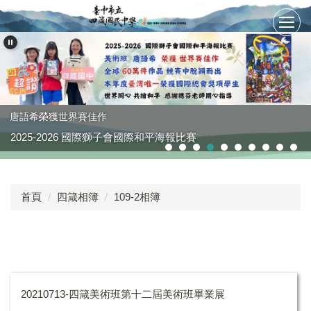
跳
到
主
要
內
容
區
唐語希榮獲世界賽佳作
2025-2026 國際獅子會國際和平海報比賽
首頁
四箴相簿
109-2相簿
20210713-四箴美術班第十二屆美術班畢業展