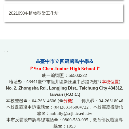
20210904-植物型染工作坊
:::
⛪臺中市立四箴國民中學⛪
🚩Szu Chen Junior High School🚩
統一編號#️⃣：56503222
地址🌏：43441臺中市龍井區新庄里中沙路2號
[🔍
本校位置
]
No. 2, Zhongsha Rd., Longjing Dist., Taichung City 434312,
Taiwan (R.O.C.)
本校總機☎
：04-26314606 [☎
分機
] 傳真📠：04-26318046
☎
本校反霸凌申訴電話
：(04)26314606#722，本校霸凌投訴信
箱
✉
：nobully@scjh.tc.edu.tw
☎
本市反霸凌申訴專線電話
：0800-580-995，教育部反霸凌專
☎
線
：1953