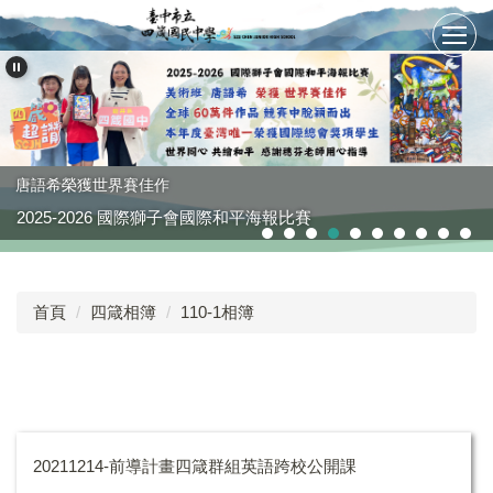
跳
到
主
要
內
容
區
唐語希榮獲世界賽佳作
2025-2026 國際獅子會國際和平海報比賽
首頁
四箴相簿
110-1相簿
20211214-前導計畫四箴群組英語跨校公開課