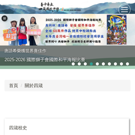
跳
到
主
要
內
容
區
唐語希榮獲世界賽佳作
2025-2026 國際獅子會國際和平海報比賽
首頁
關於四箴
四箴校史