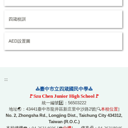
四箴校訓
AED設置圖
:::
⛪臺中市立四箴國民中學⛪
🚩Szu Chen Junior High School🚩
統一編號#️⃣：56503222
地址🌏：43441臺中市龍井區新庄里中沙路2號
[🔍
本校位置
]
No. 2, Zhongsha Rd., Longjing Dist., Taichung City 434312,
Taiwan (R.O.C.)
本校總機☎
：04-26314606 [☎
分機
] 傳真📠：04-26318046